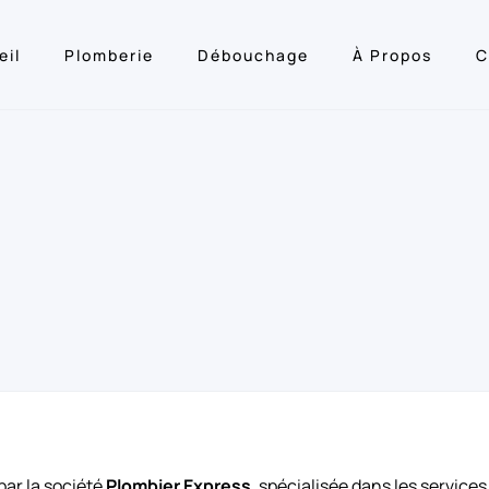
eil
Plomberie
Débouchage
À Propos
C
par la société
Plombier Express
, spécialisée dans les servic