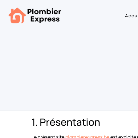
Accu
1. Présentation
Le présent site
plombierexpress.be
est exploité 