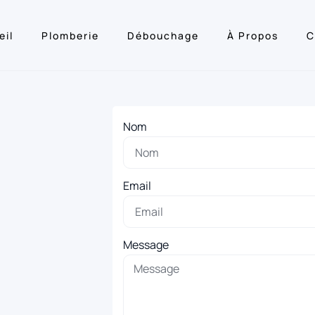
eil
Plomberie
Débouchage
À Propos
C
Nom
Email
Message