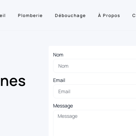
eil
Plomberie
Débouchage
À Propos
C
Nom
ines
Email
Message