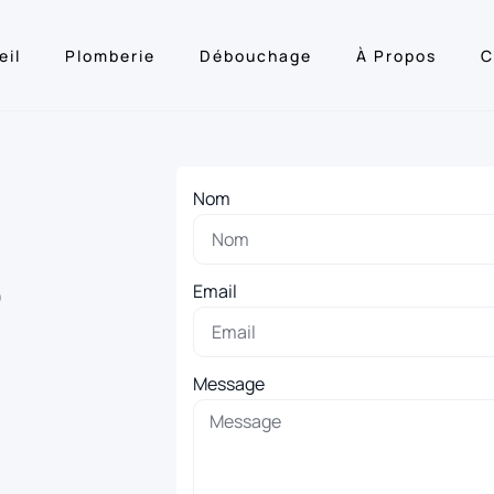
eil
Plomberie
Débouchage
À Propos
C
Nom
o
Email
Message